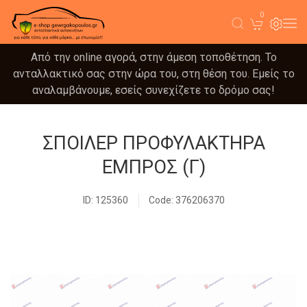
0
Από την online αγορά, στην άμεση τοποθέτηση. Το
ανταλλακτικό σας στην ώρα του, στη θέση του. Εμείς το
αναλαμβάνουμε, εσείς συνεχίζετε το δρόμο σας!
ΣΠΟΙΛΕΡ ΠΡΟΦΥΛΑΚΤΗΡΑ
ΕΜΠΡΟΣ (Γ)
ID: 125360
Code: 376206370