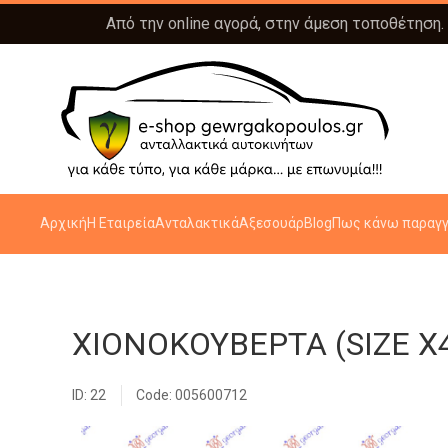
Από την online αγορά, στην άμεση τοποθέτηση.
Αρχική
Η Εταιρεία
Ανταλακτικά
Αξεσουάρ
Blog
Πως κάνω παραγγ
ΧΙΟΝΟΚΟΥΒΕΡΤΑ (SIZE X4
ID: 22
Code: 005600712