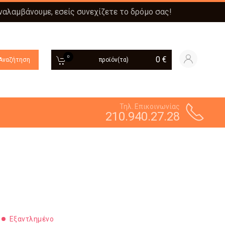
αναλαμβάνουμε, εσείς συνεχίζετε το δρόμο σας!
0
0
€
Αναζήτηση
προϊόν(τα)
Τηλ. Επικοινωνίας
210.940.27.28
Εξαντλημένο