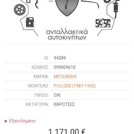
ID:
94289
ΚΩΔΙΚΌΣ:
099009610
ΜΑΡΚΑ:
MITSUBISHI
ΜΟΝΤΕΛΟ:
P/U L200
(1987-1992)
ΓΝΉΣΙΟ:
ΟΧΙ
ΚΑΤΗΓΟΡΊΑ:
ΚΑΡΟΤΣΕΣ
Εξαντλημένο
1.171,00 €