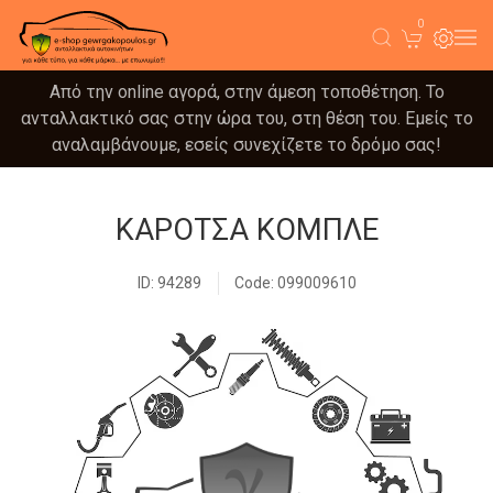
0
Από την online αγορά, στην άμεση τοποθέτηση. Το
ανταλλακτικό σας στην ώρα του, στη θέση του. Εμείς το
αναλαμβάνουμε, εσείς συνεχίζετε το δρόμο σας!
ΚΑΡΟΤΣΑ ΚΟΜΠΛΕ
ID: 94289
Code: 099009610