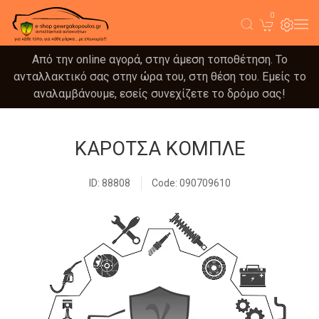
0
Από την online αγορά, στην άμεση τοποθέτηση. Το
ανταλλακτικό σας στην ώρα του, στη θέση του. Εμείς το
αναλαμβάνουμε, εσείς συνεχίζετε το δρόμο σας!
ΚΑΡΟΤΣΑ ΚΟΜΠΛΕ
ID: 88808
Code: 090709610