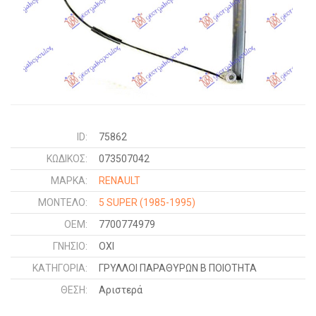
ID:
75862
ΚΩΔΙΚΌΣ:
073507042
ΜΑΡΚΑ:
RENAULT
ΜΟΝΤΕΛΟ:
5 SUPER
(1985-1995)
OEM:
7700774979
ΓΝΉΣΙΟ:
ΟΧΙ
ΚΑΤΗΓΟΡΊΑ:
ΓΡΥΛΛΟΙ ΠΑΡΑΘΥΡΩΝ Β ΠΟΙΟΤΗΤΑ
ΘΈΣΗ:
Αριστερά