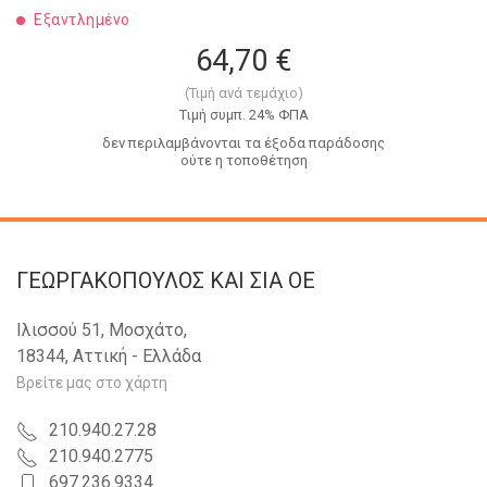
Εξαντλημένο
64,70 €
(Τιμή ανά τεμάχιο)
Tιμή συμπ. 24% ΦΠΑ
δεν περιλαμβάνονται τα έξοδα παράδοσης
ούτε η τοποθέτηση
ΓΕΩΡΓΑΚΟΠΟΥΛΟΣ KAI ΣΙΑ OE
Ιλισσού 51, Μοσχάτο,
18344, Αττική - Ελλάδα
Βρείτε μας στο χάρτη
210.940.27.28
210.940.2775
697.236.9334