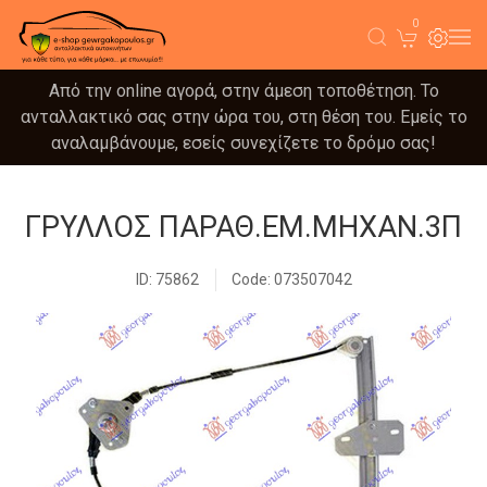
0
Από την online αγορά, στην άμεση τοποθέτηση. Το
ανταλλακτικό σας στην ώρα του, στη θέση του. Εμείς το
αναλαμβάνουμε, εσείς συνεχίζετε το δρόμο σας!
ΓΡΥΛΛΟΣ ΠΑΡΑΘ.ΕΜ.ΜΗΧΑΝ.3Π
ID: 75862
Code: 073507042