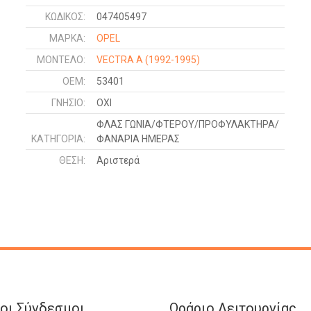
ΚΩΔΙΚΌΣ:
047405497
ΜΑΡΚΑ:
OPEL
ΜΟΝΤΕΛΟ:
VECTRA A
(1992-1995)
OEM:
53401
ΓΝΉΣΙΟ:
ΟΧΙ
ΦΛΑΣ ΓΩΝΙΑ/ΦΤΕΡΟΥ/ΠΡΟΦΥΛΑΚΤΗΡΑ/
ΚΑΤΗΓΟΡΊΑ:
ΦΑΝΑΡΙΑ ΗΜΕΡΑΣ
ΘΈΣΗ:
Αριστερά
οι Σύνδεσμοι
Ωράριο Λειτουργίας