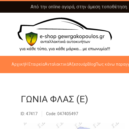
Από την online αγορά, στην άμεση τοποθέτηση.
Αρχική
Η Εταιρεία
Ανταλακτικά
Αξεσουάρ
Blog
Πως κάνω παραγγ
ΓΩΝΙΑ ΦΛΑΣ (E)
ID: 47417
Code: 047405497