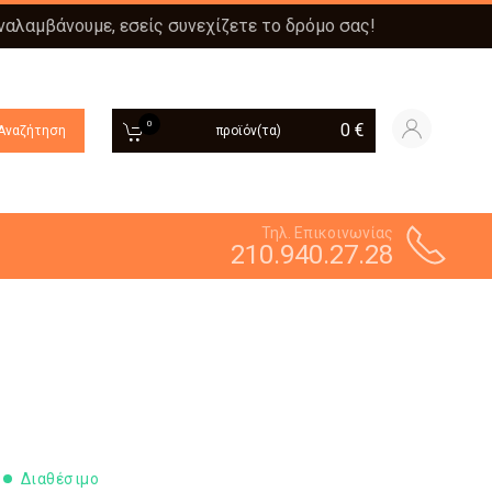
αναλαμβάνουμε, εσείς συνεχίζετε το δρόμο σας!
0
0
€
Αναζήτηση
προϊόν(τα)
Τηλ. Επικοινωνίας
210.940.27.28
Διαθέσιμο