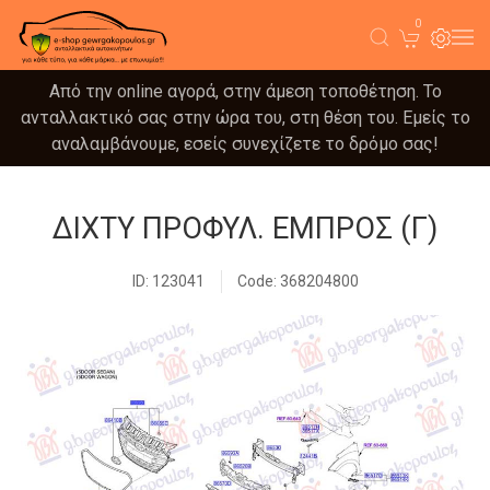
0
Από την online αγορά, στην άμεση τοποθέτηση. Το
ανταλλακτικό σας στην ώρα του, στη θέση του. Εμείς το
αναλαμβάνουμε, εσείς συνεχίζετε το δρόμο σας!
ΔΙΧΤΥ ΠΡΟΦΥΛ. ΕΜΠΡΟΣ (Γ)
ID: 123041
Code: 368204800