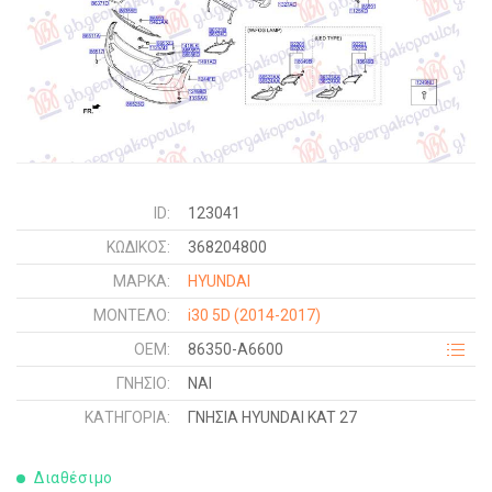
ID:
123041
ΚΩΔΙΚΌΣ:
368204800
ΜΑΡΚΑ:
HYUNDAI
ΜΟΝΤΕΛΟ:
i30 5D
(2014-2017)
OEM:
86350-A6600
ΓΝΉΣΙΟ:
ΝΑΙ
ΚΑΤΗΓΟΡΊΑ:
ΓΝΗΣΙΑ HYUNDAI KAT 27
Διαθέσιμο