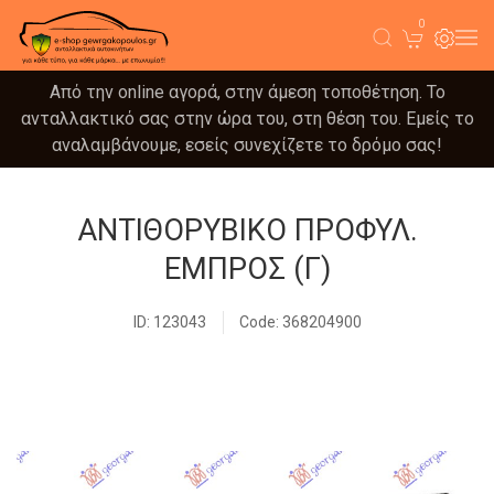
0
Από την online αγορά, στην άμεση τοποθέτηση. Το
ανταλλακτικό σας στην ώρα του, στη θέση του. Εμείς το
αναλαμβάνουμε, εσείς συνεχίζετε το δρόμο σας!
ΑΝΤΙΘΟΡΥΒΙΚΟ ΠΡΟΦΥΛ.
ΕΜΠΡΟΣ (Γ)
ID: 123043
Code: 368204900