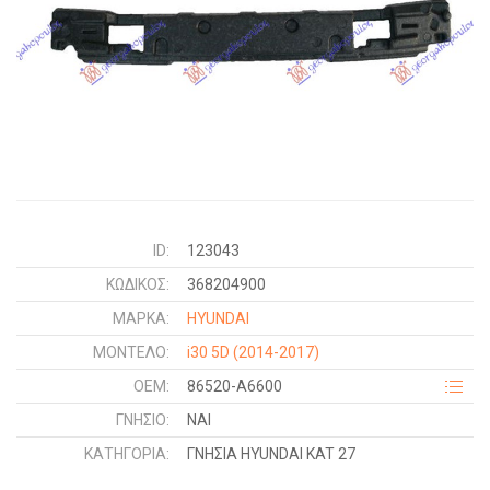
ID:
123043
ΚΩΔΙΚΌΣ:
368204900
ΜΑΡΚΑ:
HYUNDAI
ΜΟΝΤΕΛΟ:
i30 5D
(2014-2017)
OEM:
86520-A6600
ΓΝΉΣΙΟ:
ΝΑΙ
ΚΑΤΗΓΟΡΊΑ:
ΓΝΗΣΙΑ HYUNDAI KAT 27