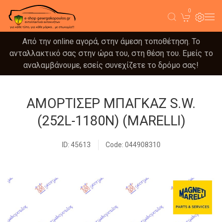
0
Από την online αγορά, στην άμεση τοποθέτηση. Το
ανταλλακτικό σας στην ώρα του, στη θέση του. Εμείς το
αναλαμβάνουμε, εσείς συνεχίζετε το δρόμο σας!
ΑΜΟΡΤΙΣΕΡ ΜΠΑΓΚΑΖ S.W.
(252L-1180N) (MARELLI)
ID: 45613
Code: 044908310