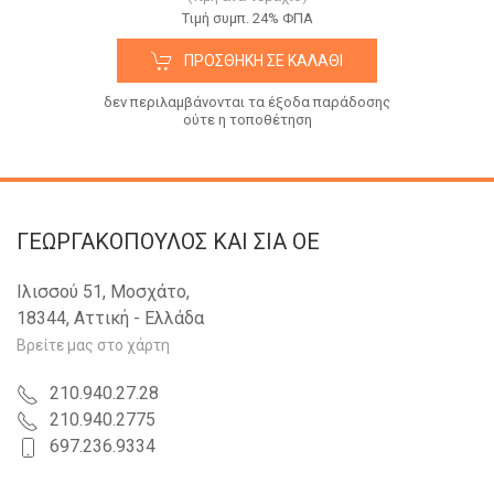
Tιμή συμπ. 24% ΦΠΑ
ΠΡΟΣΘΉΚΗ ΣΕ ΚΑΛΆΘΙ
δεν περιλαμβάνονται τα έξοδα παράδοσης
ούτε η τοποθέτηση
ΓΕΩΡΓΑΚΟΠΟΥΛΟΣ KAI ΣΙΑ OE
Ιλισσού 51, Μοσχάτο,
18344, Αττική - Ελλάδα
Βρείτε μας στο χάρτη
210.940.27.28
210.940.2775
697.236.9334