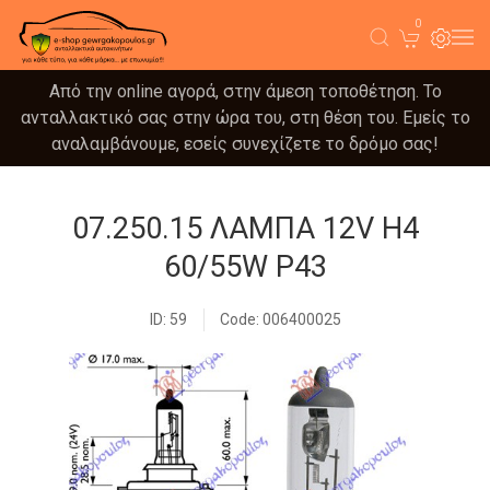
0
Από την online αγορά, στην άμεση τοποθέτηση. Το
ανταλλακτικό σας στην ώρα του, στη θέση του. Εμείς το
αναλαμβάνουμε, εσείς συνεχίζετε το δρόμο σας!
07.250.15 ΛΑΜΠΑ 12V H4
60/55W P43
ID: 59
Code: 006400025