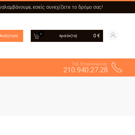
αναλαμβάνουμε, εσείς συνεχίζετε το δρόμο σας!
0
0
€
Αναζήτηση
προϊόν(τα)
Τηλ. Επικοινωνίας
210.940.27.28