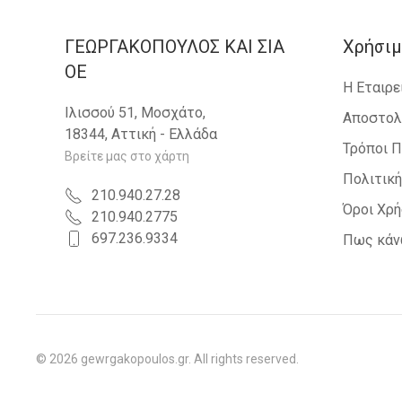
ΓΕΩΡΓΑΚΟΠΟΥΛΟΣ KAI ΣΙΑ
Χρήσιμ
OE
Η Εταιρε
Ιλισσού 51, Μοσχάτο,
Αποστολ
18344, Αττική - Ελλάδα
Τρόποι 
Βρείτε μας στο χάρτη
Πολιτικ
210.940.27.28
Όροι Χρ
210.940.2775
697.236.9334
Πως κάν
©
2026
gewrgakopoulos.gr. All rights reserved.