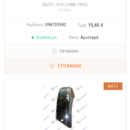
ISUZU
-
P/U (1988-1993)
#93865
Κωδικός:
098703942
15,65 €
Τιμή:
Διαθέσιμο
Θέση:
Αριστερά
ΠΡΟΒΟΛΗ
ΣΤΟ ΚΑΛΆΘΙ
ΔΕΞΙ