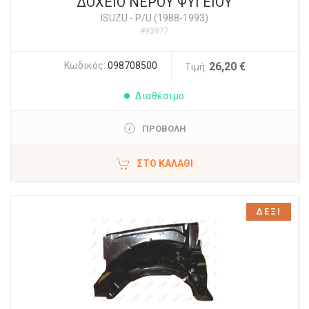
ΔΟΧΕΙΟ ΝΕΡΟΥ ΨΥΓΕΙΟΥ
ISUZU
-
P/U (1988-1993)
#93977
Κωδικός:
098708500
26,20 €
Τιμή:
Διαθέσιμο
ΠΡΟΒΟΛΗ
ΣΤΟ ΚΑΛΆΘΙ
ΔΕΞΙ