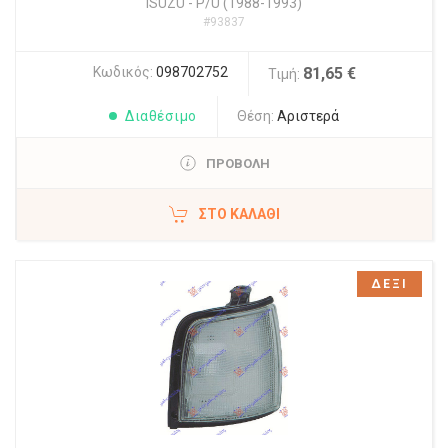
ISUZU
-
P/U (1988-1993)
#93837
Κωδικός:
098702752
81,65 €
Τιμή:
Διαθέσιμο
Θέση:
Αριστερά
ΠΡΟΒΟΛΗ
ΣΤΟ ΚΑΛΆΘΙ
ΔΕΞΙ