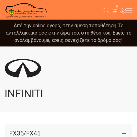
0
Από την online αγορά, στην άμεση τοποθέτηση. Το
ανταλλακτικό σας στην ώρα του, στη θέση του. Εμείς το
αναλαμβάνουμε, εσείς συνεχίζετε το δρόμο σας!
INFINITI
FX35/FX45