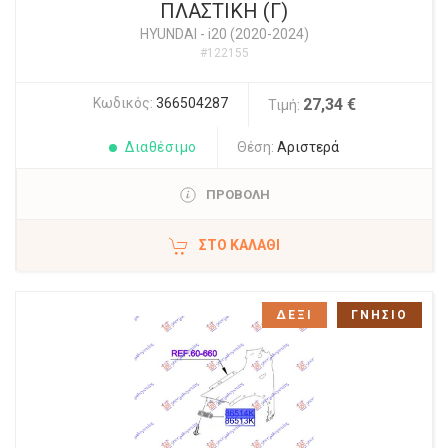
ΠΛΑΣΤΙΚΗ (Γ)
HYUNDAI
-
i20 (2020-2024)
#122155
Κωδικός:
366504287
27,34 €
Τιμή:
Διαθέσιμο
Θέση:
Αριστερά
ΠΡΟΒΟΛΗ
ΣΤΟ ΚΑΛΆΘΙ
ΔΕΞΙ
ΓΝΗΣΙΟ