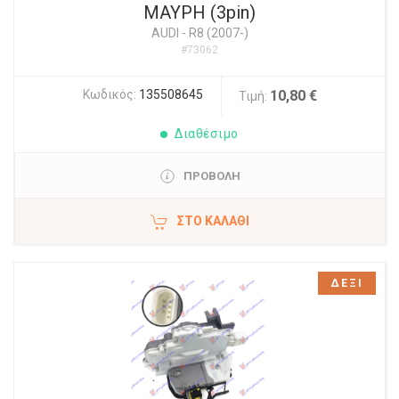
ΜΑΥΡΗ (3pin)
AUDI
-
R8 (2007-)
#73062
Κωδικός:
135508645
10,80 €
Τιμή:
Διαθέσιμο
ΠΡΟΒΟΛΗ
ΣΤΟ ΚΑΛΆΘΙ
ΔΕΞΙ