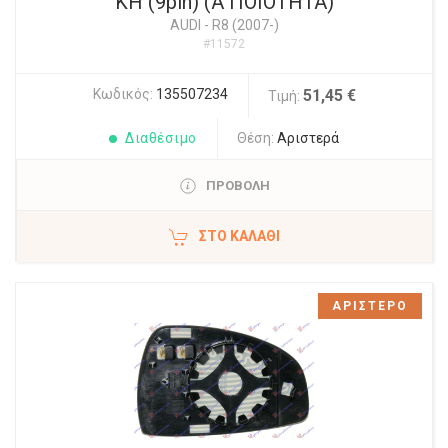
ΚΗ (9pin) (Α ΠΟΙΟΤΗΤΑ)
AUDI
-
R8 (2007-)
#11572
Κωδικός:
135507234
51,45 €
Τιμή:
Διαθέσιμο
Θέση:
Αριστερά
ΠΡΟΒΟΛΗ
ΣΤΟ ΚΑΛΆΘΙ
ΑΡΙΣΤΕΡΟ